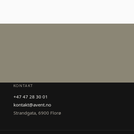
Hva er AEO?
KONTAKT
+47 47 28 30 01
kontakt@avent.no
Strandgata
,
6900
Florø