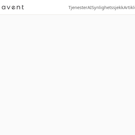
Tjenester
AI
Synlighetssjekk
Artikl
Se nettsiden: g