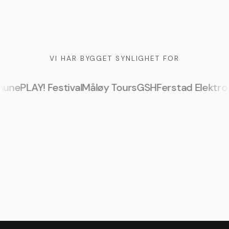
VI HAR BYGGET SYNLIGHET FOR
mune
PLAY! Festival
Måløy Tours
GSH
Ferstad Elektro
15
20+ år
2015
1 virkedag